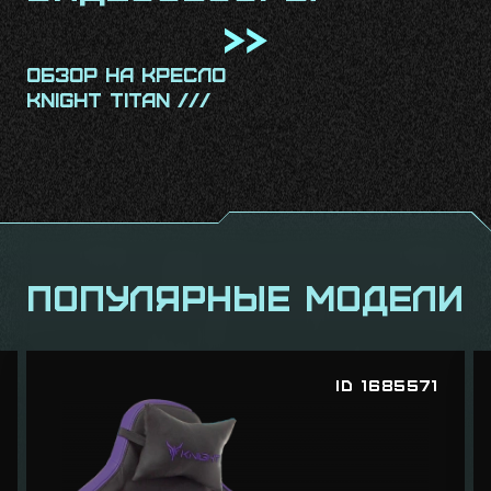
обзор на кресло
о
Knight ARMOR ///
K
Популярные модели
ID 1685571