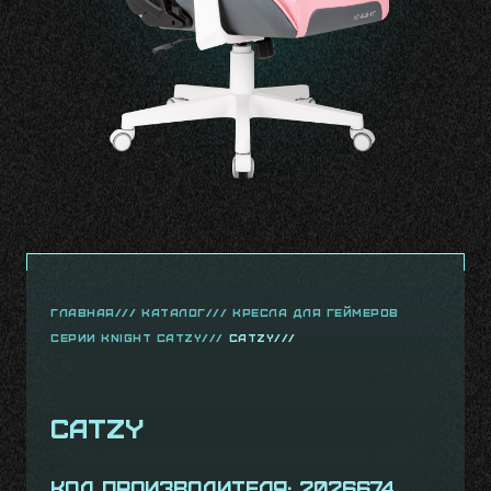
главная///
Каталог///
Кресла для геймеров
серии Knight Catzy///
Catzy///
Catzy
Код производителя: 2026674