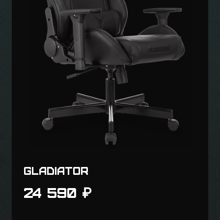
Neon
20 390
₽