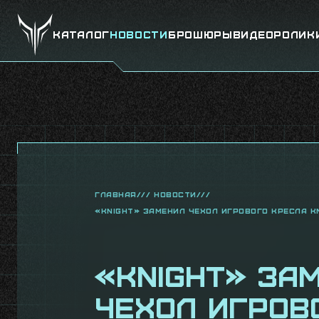
Каталог
Новости
Брошюры
Видеоролик
главная///
новости///
«KNIGHT» заменил чехол игрового кресла KN
«KNIGHT» за
чехол игров