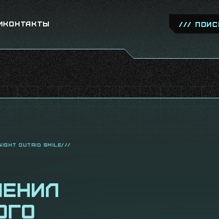
и
Контакты
IGHT OUTRID SMILE///
менил
ого