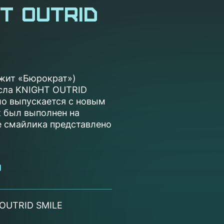
T OUTRID
жит «Бюрократ»)
есла KNIGHT OUTRID
сло выпускается с новым
к был выполнен на
е смайлика представлено
o
OUTRID SMILE