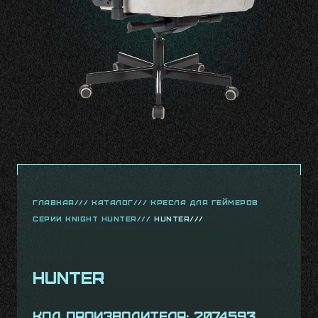
главная///
Каталог///
Кресла для геймеров
серии Knight Hunter///
Hunter///
Hunter
Код производителя: 2074593