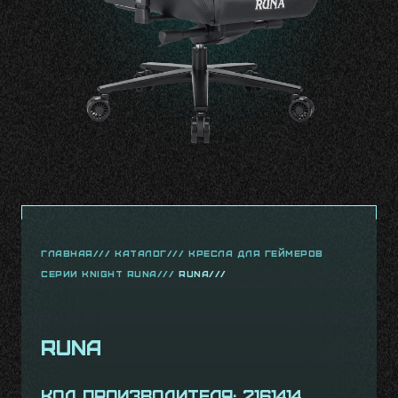
главная///
Каталог///
Кресла для геймеров
серии Knight Runa///
Runa///
Runa
Код производителя: 2161414