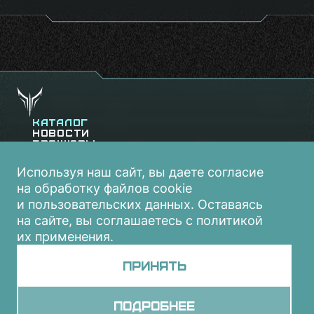
Каталог
Новости
Брошюры
Видеоролики
Контакты
Используя наш сайт, вы даете согласие
на обработку файлов cookie
и пользовательских данных. Оставаясь
на сайте, вы соглашаетесь с политикой
их применения.
Принять
Подробнее
Все права защищены:
gaming-chair.ru