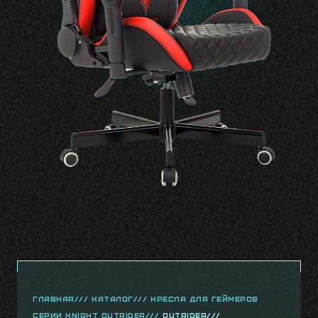
главная///
Каталог///
Кресла для геймеров
серии Knight Outrider///
Outrider///