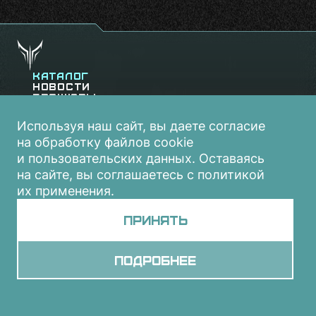
Каталог
Новости
Брошюры
Видеоролики
Контакты
Используя наш сайт, вы даете согласие
на обработку файлов cookie
и пользовательских данных. Оставаясь
на сайте, вы соглашаетесь с политикой
их применения.
Принять
Подробнее
Все права защищены:
gaming-chair.ru
Мы в социальных сетях