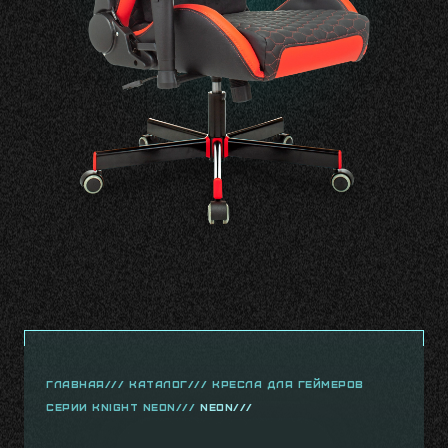
главная///
Каталог///
Кресла для геймеров
серии Knight Neon///
Neon///