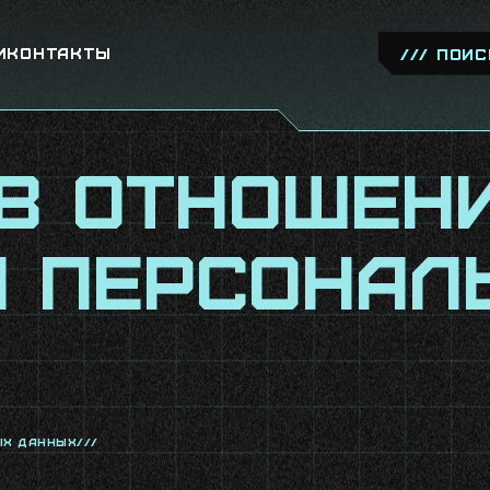
и
Контакты
в отношен
и персонал
ых данных///