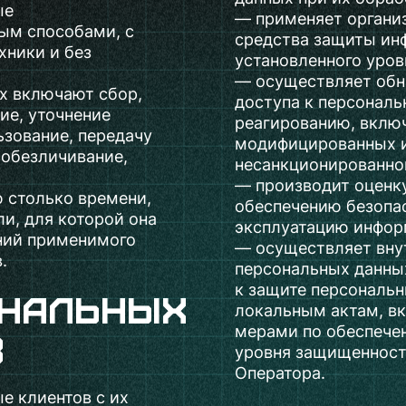
ые
— применяет органи
ым способами, с
средства защиты ин
хники и без
установленного уро
— осуществляет обн
х включают сбор,
доступа к персонал
ие, уточнение
реагированию, вклю
ьзование, передачу
модифицированных и
 обезличивание,
несанкционированног
— производит оценк
 столько времени,
обеспечению безопас
и, для которой она
эксплуатацию инфор
ний применимого
— осуществляет вну
.
персональных данны
к защите персональ
ональных
локальным актам, в
мерами по обеспече
в
уровня защищенност
Оператора.
е клиентов с их