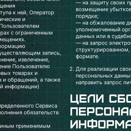
— на защиту своих п
ащения
возмещение убытков
тупа к ней, Оператор
порядке;
ические и
— на обжалование д
 Пользователем
уполномоченный орг
ерах с ограниченным
данных или в судебн
мещениях.
— на запрос электро
нформацию
структурированном,
осуществляющим запись,
формате.
нение, извлечение,
ение Пользователю
Для реализации свои
вых товарах и
персональных данны
 и обращений, а также
направить запрос ли
й информации)
Цели сб
пределенного Сервиса
персона
полнения обязательств
информ
и иным применимым