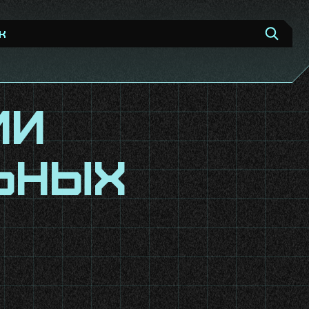
ии
ьных