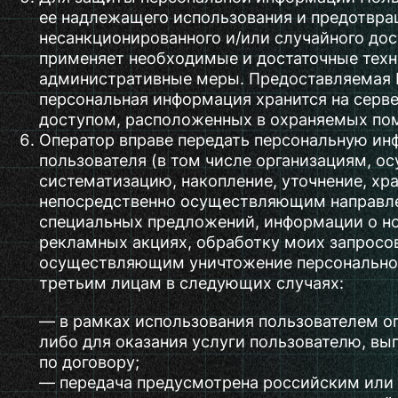
ее надлежащего использования и предотвр
несанкционированного и/или случайного дос
применяет необходимые и достаточные техн
административные меры. Предоставляемая
персональная информация хранится на серв
доступом, расположенных в охраняемых по
Оператор вправе передать персональную и
пользователя (в том числе организациям, 
систематизацию, накопление, уточнение, хра
непосредственно осуществляющим направл
специальных предложений, информации о но
рекламных акциях, обработку моих запросов
осуществляющим уничтожение персонально
третьим лицам в следующих случаях:
— в рамках использования пользователем о
либо для оказания услуги пользователю, вы
по договору;
— передача предусмотрена российским ил