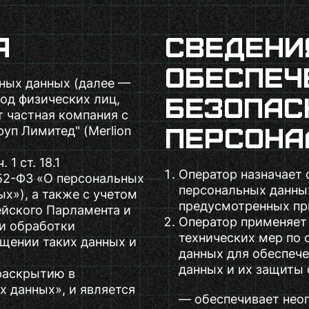
я
Сведени
обеспеч
ных данных (далее —
безопас
бод физических лиц,
 частная компания с
персона
уп Лимитед" (Merlion
1 ст. 18.1
Оператор назначает 
152-ФЗ «О персональных
персональных данны
х»), а также с учетом
предусмотренных пр
ейского Парламента и
Оператор применяет
ии обработки
технических мер по
щении таких данных и
данных для обеспеч
данных и их защиты 
раскрытию в
ых данных», и является
— обеспечивает неог