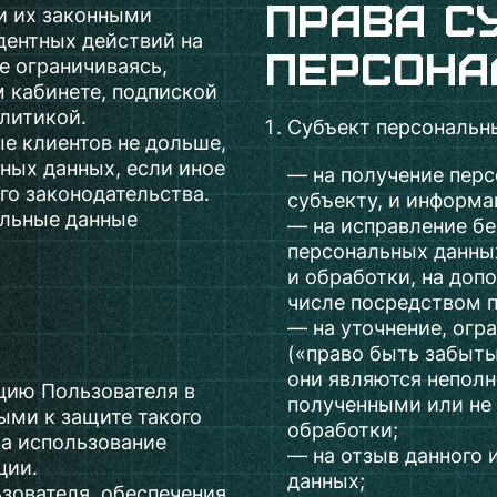
Права с
и их законными
дентных действий на
персона
не ограничиваясь,
 кабинете, подпиской
олитикой.
Субъект персональн
е клиентов не дольше,
ных данных, если иное
— на получение перс
о законодательства.
субъекту, и информа
льные данные
— на исправление б
персональных данных
и обработки, на доп
числе посредством п
— на уточнение, огр
(«право быть забыты
они являются непол
ию Пользователя в
полученными или не
ыми к защите такого
обработки;
за использование
— на отзыв данного 
ции.
данных;
зователя, обеспечения