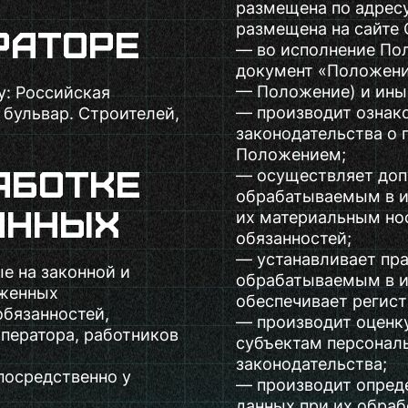
размещена по адрес
размещена на сайте 
раторе
— во исполнение Пол
документ «Положени
— Положение) и ины
у: Российская
— производит ознак
 бульвар. Строителей,
законодательства о 
Положением;
аботке
— осуществляет доп
обрабатываемым в и
анных
их материальным но
обязанностей;
— устанавливает пр
е на законной и
обрабатываемым в и
оженных
обеспечивает регист
обязанностей,
— производит оценк
ператора, работников
субъектам персонал
законодательства;
посредственно у
— производит опред
данных при их обраб