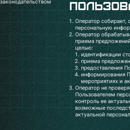
 законодательством
пользов
Оператор собирает, 
персональную инфор
Оператор обрабатыв
приема предложений 
целью:
идентификации ст
приема предложени
предоставления П
информирования П
мероприятиях и ак
Оператор не проверя
Пользователем перс
контроль ее актуаль
возможные последст
актуальной персона